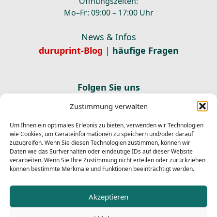
Öffnungszeiten:
Mo–Fr: 09:00 – 17:00 Uhr
News & Infos
duruprint-Blog
|
häufige Fragen
Folgen Sie uns
Zustimmung verwalten
Newsletter abonnieren
E-Mail
Um Ihnen ein optimales Erlebnis zu bieten, verwenden wir Technologien
Abonnieren
wie Cookies, um Geräteinformationen zu speichern und/oder darauf
zuzugreifen. Wenn Sie diesen Technologien zustimmen, können wir
Ich habe die
Datenschutzerklärung
gelesen und stimme
Daten wie das Surfverhalten oder eindeutige IDs auf dieser Website
der Verarbeitung meiner Daten zum Versand des
verarbeiten. Wenn Sie Ihre Zustimmung nicht erteilen oder zurückziehen
Newsletters zu.
können bestimmte Merkmale und Funktionen beeinträchtigt werden.
Newsletter abmelden
Akzeptieren
E-Mail
Abmelden