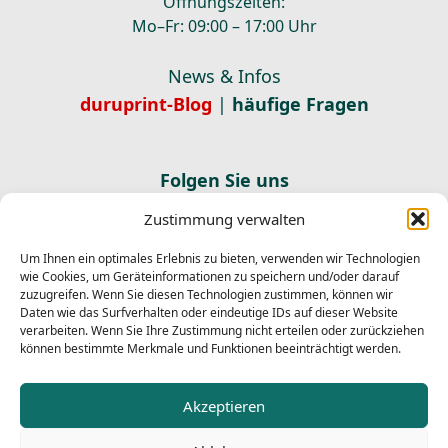
Öffnungszeiten:
Mo–Fr: 09:00 – 17:00 Uhr
News & Infos
duruprint-Blog
|
häufige Fragen
Folgen Sie uns
Zustimmung verwalten
Newsletter abonnieren
E-Mail
Um Ihnen ein optimales Erlebnis zu bieten, verwenden wir Technologien
Abonnieren
wie Cookies, um Geräteinformationen zu speichern und/oder darauf
zuzugreifen. Wenn Sie diesen Technologien zustimmen, können wir
Ich habe die
Datenschutzerklärung
gelesen und stimme
Daten wie das Surfverhalten oder eindeutige IDs auf dieser Website
der Verarbeitung meiner Daten zum Versand des
verarbeiten. Wenn Sie Ihre Zustimmung nicht erteilen oder zurückziehen
Newsletters zu.
können bestimmte Merkmale und Funktionen beeinträchtigt werden.
Newsletter abmelden
Akzeptieren
E-Mail
Abmelden