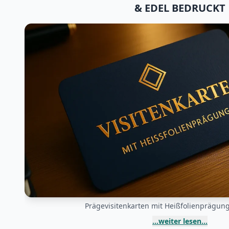
& EDEL BEDRUCKT
Prägevisitenkarten 
...wei
Prägevisitenkarten mit Heißfolienprägun
...weiter lesen...