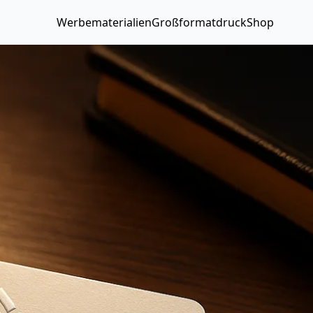
Werbematerialien
Großformatdruck
Shop