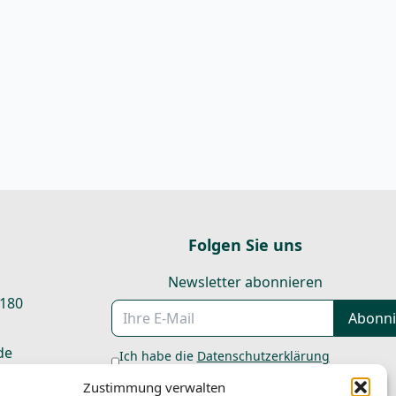
Folgen Sie uns
Newsletter abonnieren
 180
E-Mail
Abonni
de
Ich habe die
Datenschutzerklärung
gelesen und stimme der Verarbeitung
:
Zustimmung verwalten
meiner Daten zum Versand des