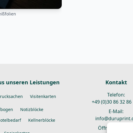
ißfolien
us unseren Leistungen
Kontakt
Telefon:
drucksachen
Visitenkarten
+49 (0)30 86 32 86
fbogen
Notizblöcke
E-Mail:
info@duruprint.
otelbedarf
Kellnerblöcke
Öffnungszeiten