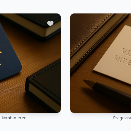
heben sich durch fühlbare
ter lesen...
g kombinieren
Prägevis