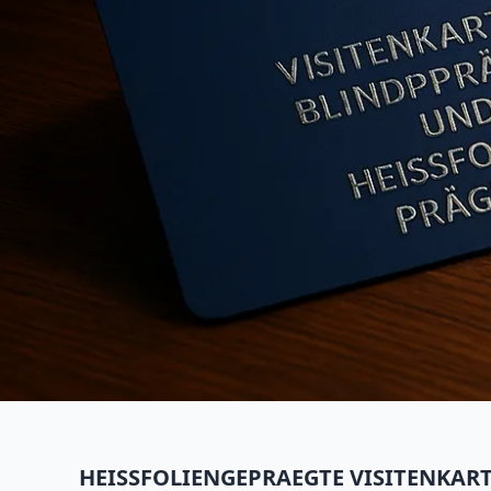
Gepraegte V
hochwertig &
HEISSFOLIENGEPRAEGTE VISITENKAR