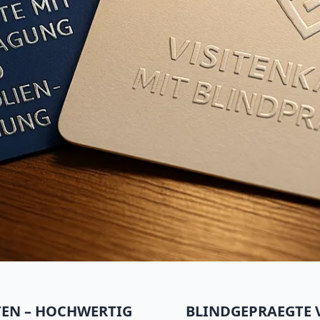
isitenkarten –
 edel bedruckt
TEN – HOCHWERTIG
BLINDGEPRAEGTE 