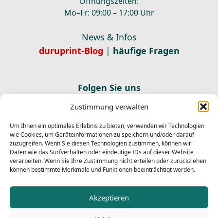
Öffnungszeiten:
Mo–Fr: 09:00 – 17:00 Uhr
News & Infos
duruprint-Blog
|
häufige Fragen
Folgen Sie uns
Zustimmung verwalten
Newsletter abonnieren
E-Mail
Um Ihnen ein optimales Erlebnis zu bieten, verwenden wir Technologien
Abonnieren
wie Cookies, um Geräteinformationen zu speichern und/oder darauf
zuzugreifen. Wenn Sie diesen Technologien zustimmen, können wir
Ich habe die
Datenschutzerklärung
gelesen und stimme
Daten wie das Surfverhalten oder eindeutige IDs auf dieser Website
der Verarbeitung meiner Daten zum Versand des
verarbeiten. Wenn Sie Ihre Zustimmung nicht erteilen oder zurückziehen
Newsletters zu.
können bestimmte Merkmale und Funktionen beeinträchtigt werden.
Newsletter abmelden
Akzeptieren
E-Mail
Abmelden