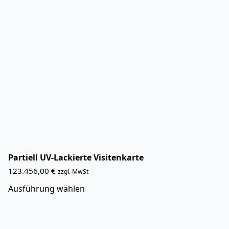
weist
mehrere
Varianten
auf.
Die
Optionen
können
auf
der
Produktseite
gewählt
werden
Partiell UV-Lackierte Visitenkarte
123.456,00
€
zzgl. MwSt
Dieses
Ausführung wählen
Produkt
weist
mehrere