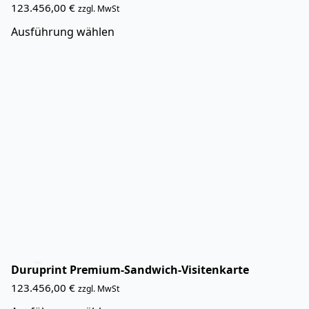
123.456,00
€
zzgl. MwSt
Dieses
Ausführung wählen
Produkt
weist
mehrere
Varianten
auf.
Die
Optionen
können
auf
der
Produktseite
gewählt
werden
Duruprint Premium-Sandwich-Visitenkarte
123.456,00
€
zzgl. MwSt