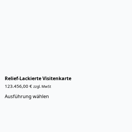
Varianten
auf.
Die
Optionen
können
auf
der
Produktseite
gewählt
werden
Relief-Lackierte Visitenkarte
123.456,00
€
zzgl. MwSt
Dieses
Ausführung wählen
Produkt
weist
mehrere
Varianten
auf.