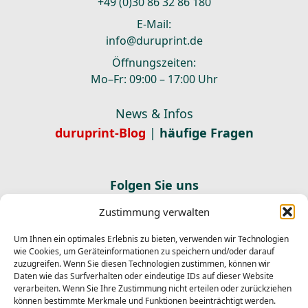
+49 (0)30 86 32 86 180
E-Mail:
info@duruprint.de
Öffnungszeiten:
Mo–Fr: 09:00 – 17:00 Uhr
News & Infos
duruprint-Blog
|
häufige Fragen
Folgen Sie uns
Zustimmung verwalten
Newsletter abonnieren
E-Mail
Um Ihnen ein optimales Erlebnis zu bieten, verwenden wir Technologien
Abonnieren
wie Cookies, um Geräteinformationen zu speichern und/oder darauf
zuzugreifen. Wenn Sie diesen Technologien zustimmen, können wir
Ich habe die
Datenschutzerklärung
gelesen und stimme
Daten wie das Surfverhalten oder eindeutige IDs auf dieser Website
der Verarbeitung meiner Daten zum Versand des
verarbeiten. Wenn Sie Ihre Zustimmung nicht erteilen oder zurückziehen
Newsletters zu.
können bestimmte Merkmale und Funktionen beeinträchtigt werden.