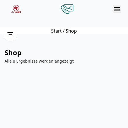
Men
Zum Hauptinhalt springen
Premium-Drucksachen für Ihren
Start
/ Shop
Auftritt
Shop
Visitenkarten, Flyer, Mappen, Aufkleber und
mehr
Alle 8 Ergebnisse werden angezeigt
Shop entdecken