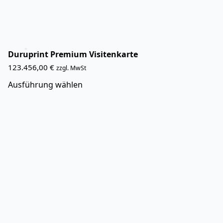
Duruprint Premium Visitenkarte
123.456,00
€
zzgl. MwSt
Dieses
Ausführung wählen
Produkt
weist
mehrere
Varianten
auf.
Die
Optionen
können
auf
der
Produktseite