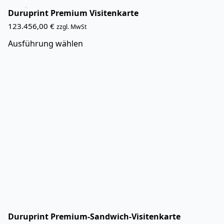
Duruprint Premium Visitenkarte
123.456,00
€
zzgl. MwSt
Dieses
Ausführung wählen
Produkt
weist
mehrere
Varianten
auf.
Die
Optionen
können
auf
der
Produktseite
gewählt
werden
Duruprint Premium-Sandwich-Visitenkarte