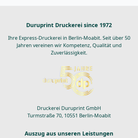
Die
Optionen
können
Duruprint Druckerei since 1972
auf
der
Ihre Express-Druckerei in Berlin-Moabit. Seit über 50
Produktseite
Jahren vereinen wir Kompetenz, Qualität und
gewählt
Zuverlässigkeit.
werden
Druckerei Duruprint GmbH
Turmstraße 70, 10551 Berlin-Moabit
Auszug aus unseren Leistungen