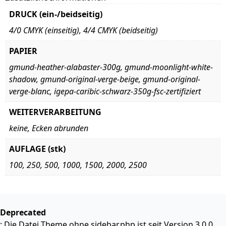
DRUCK (ein-/beidseitig)
4/0 CMYK (einseitig)
,
4/4 CMYK (beidseitig)
PAPIER
gmund-heather-alabaster-300g
,
gmund-moonlight-white-
shadow
,
gmund-original-verge-beige
,
gmund-original-
verge-blanc
,
igepa-caribic-schwarz-350g-fsc-zertifiziert
WEITERVERARBEITUNG
keine
,
Ecken abrunden
AUFLAGE (stk)
100
,
250
,
500
,
1000
,
1500
,
2000
,
2500
Deprecated
: Die Datei Theme ohne sidebar.php ist seit Version 3.0.0